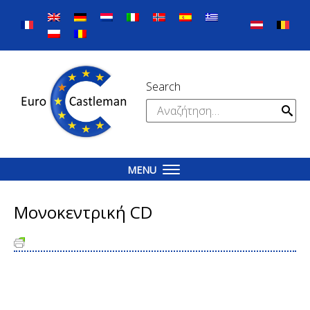
Skip
to
content
Search
Αναζήτηση
για:
MENU
Μονοκεντρική CD