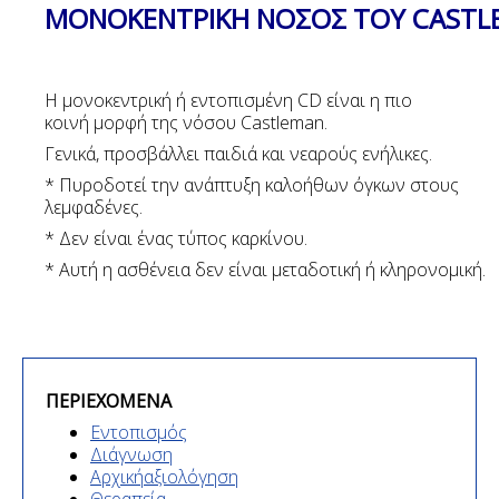
ΜΟΝΟΚΕΝΤΡΙΚΗ
ΝΟΣΟΣ
ΤΟΥ
CASTL
H μονοκεντρική ή εντοπισμένη CD είναι η πιο
κοινή μορφή της νόσου Castleman.
Γενικά, προσβάλλει παιδιά και νεαρούς ενήλικες.
* Πυροδοτεί την ανάπτυξη καλοήθων όγκων στους
λεμφαδένες.
* Δεν είναι ένας τύπος καρκίνου.
* Αυτή η ασθένεια δεν είναι μεταδοτική ή κληρονομική.
ΠΕΡΙΕΧΟΜΕΝΑ
Εντοπισμός
Διάγνωση
Αρχική
αξιολόγηση
Θεραπεία