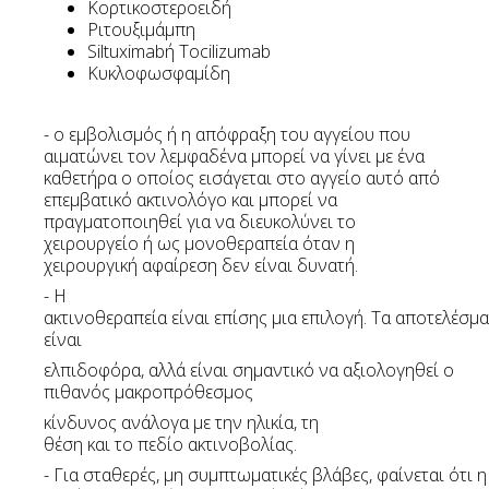
Κορτικοστεροειδή
Ριτουξιμάμπη
Siltuximabή Tocilizumab
Κυκλοφωσφαμίδη
- ο εμβολισμός ή η απόφραξη του αγγείου που
αιματώνει τον λεμφαδένα μπορεί να γίνει με ένα
καθετήρα ο οποίος εισάγεται στο αγγείο αυτό από
επεμβατικό ακτινολόγο και μπορεί να
πραγματοποιηθεί για να διευκολύνει το
χειρουργείο ή ως μονοθεραπεία όταν η
χειρουργική αφαίρεση δεν είναι δυνατή.
- Η
ακτινοθεραπεία είναι επίσης μια επιλογή. Τα αποτελέσμ
είναι
ελπιδοφόρα, αλλά είναι σημαντικό να αξιολογηθεί ο
πιθανός μακροπρόθεσμος
κίνδυνος ανάλογα με την ηλικία, τη
θέση και το πεδίο ακτινοβολίας.
- Για σταθερές, μη συμπτωματικές βλάβες, φαίνεται ότι η