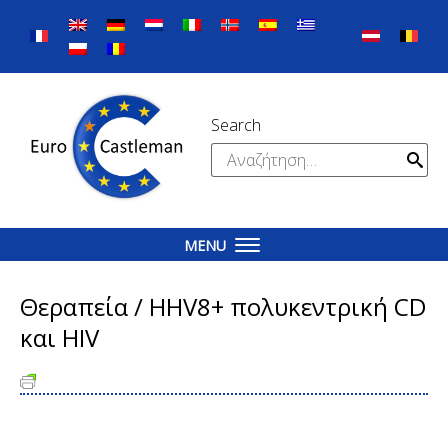
Skip
to
content
Search
Αναζήτηση
για:
MENU
Θεραπεία / HHV8+ πολυκεντρική CD
και HIV