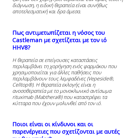
διάγνωση, η ειδική θεραπεία είναι συνήθως
αποτελεσματική και δρα άμεσα.
Πως αντιμετωπίζεται η νόσος του
Castleman
με σχετίζεται με τον ιό
HHV8
?
Η
θεραπεία
σε
επείγουσες
καταστάσεις
περιλαμβάνει
τη
χορήγηση
ενός
φαρμάκου
που
χρησιμοποιείται
για
άλλες
παθήσεις
που
περιλαμβάνουν
τους
λεμφαδένες
(Vepeside®,
Celltop®). H
θεραπεία
εκλογής
είναι
η
ανοσοθεραπεία
με
το
μονοκλωνικό
αντίσωμα
rituximab (Mabthera®)
που καταστρέφει τα
κύτταρα που έχουν μολυνθεί από τον ιό.
Ποιοι
είναι
οι
κίνδυνοι
και
οι
παρενέργειες
που
σχετίζονται
με
αυτές