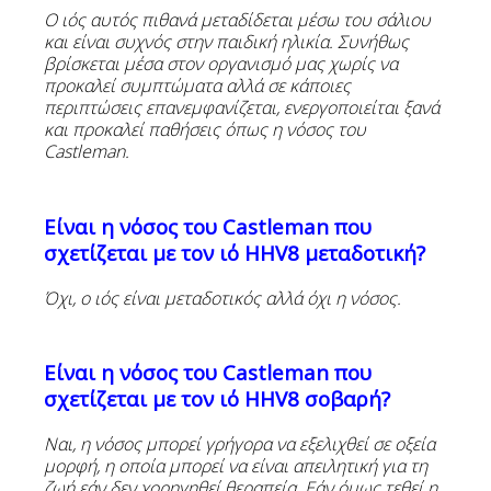
Ο
ιός
αυτός
πιθανά
μεταδίδεται
μέσω
του
σάλιου
και
είναι
συχνός
στην
παιδική
ηλικία. Συνήθως
βρίσκεται μέσα στον οργανισμό μας χωρίς να
προκαλεί συμπτώματα αλλά σε κάποιες
περιπτώσεις επανεμφανίζεται, ενεργοποιείται ξανά
και προκαλεί παθήσεις όπως η νόσος του
Castleman
.
Είναι
η
νόσος
του
Castleman
που
σχετίζεται
με
τον ιό
HHV8
μεταδοτική?
Όχι, ο ιός είναι μεταδοτικός αλλά όχι η νόσος.
Είναι η νόσος του
Castleman
που
σχετίζεται με τον ιό
HHV8
σοβαρή
?
Ναι
,
η
νόσος
μπορεί
γρήγορα
να
εξελιχθεί
σε
οξεία
μορφή
,
η
οποία
μπορεί
να
είναι
απειλητική
για
τη
ζωή
εάν δεν χορηγηθεί θεραπεία. Εάν όμως τεθεί η