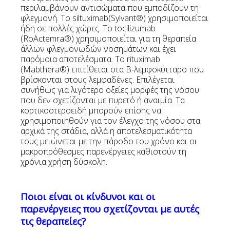
περιλαμβάνουν αντισώματα που εμποδίζουν τη
φλεγμονή. Το siltuximab(Sylvant®) χρησιμοποιείται
ήδη σε πολλές χώρες. Το tocilizumab
(RoActemra®) χρησιμοποιείται για τη θεραπεία
άλλων φλεγμονωδών νοσημάτων και έχει
παρόμοια αποτελέσματα. Το rituximab
(Mabthera®) επιτίθεται στα Β-λεμφοκύτταρο που
βρίσκονται στους λεμφαδένες. Επιλέγεται
συνήθως για λιγότερο οξείες μορφές της νόσου
που δεν σχετίζονται με πυρετό ή αναιμία. Τα
κορτικοστεροειδή μπορούν επίσης να
χρησιμοποιηθούν για τον έλεγχο της νόσου στα
αρχικά της στάδια, αλλά η αποτελεσματικότητα
τους μειώνεται με την πάροδο του χρόνο και οι
μακροπρόθεσμες παρενέργειες καθιστούν τη
χρόνια χρήση δύσκολη.
Ποιοι είναι οι κίνδυνοι και οι
παρενέργειες που σχετίζονται με αυτές
τις θεραπείες?