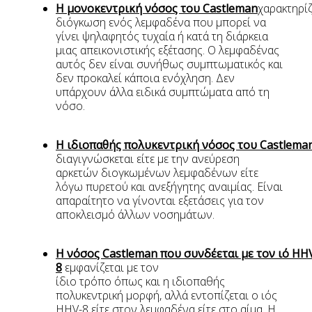
Η μονοκεντρική νόσος του Castleman
χαρακτηρίζ
διόγκωση ενός λεμφαδένα που μπορεί να
γίνει ψηλαφητός τυχαία ή κατά τη διάρκεια
μιας απεικονιστικής εξέτασης. Ο λεμφαδένας
αυτός δεν είναι συνήθως συμπτωματικός και
δεν προκαλεί κάποια ενόχληση. Δεν
υπάρχουν άλλα ειδικά συμπτώματα από τη
νόσο.
Η ιδιοπαθής πολυκεντρική νόσος του Castlema
διαγιγνώσκεται είτε με την ανεύρεση
αρκετών διογκωμένων λεμφαδένων είτε
λόγω πυρετού και ανεξήγητης αναιμίας. Είναι
απαραίτητο να γίνονται εξετάσεις για τον
αποκλεισμό άλλων νοσημάτων.
Η νόσος Castleman που συνδέεται με τον ιό HH
8
εμφανίζεται με τον
ίδιο τρόπο όπως και η ιδιοπαθής
πολυκεντρική μορφή, αλλά εντοπίζεται ο ιός
HHV-8 είτε στον λεμφαδένα είτε στο αίμα. Η