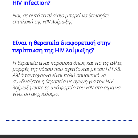
HIV infection?
Ναι, σε αυτό το πλαίσιο μπορεί να θεωρηθεί
επιπλοκή της
HIV
λοίμωξης.
Είναι η θεραπεία διαφορετική στην
περίπτωση της
HIV
λοίμωξης?
Η
θεραπεία
είναι
παρόμοια
όπως
και
για
τις
άλλες
μορφές
της
νόσου
που
σχετίζονται
με
τον
HHV-8
.
Αλλά ταυτόχρονα είναι πολύ σημαντικό να
συνδυάζεται η θεραπεία με αγωγή για την
HIV
λοίμωξη ώστε το ιϊκό φορτίο του
HIV
στο αίμα να
γίνει μη ανιχνεύσιμο.