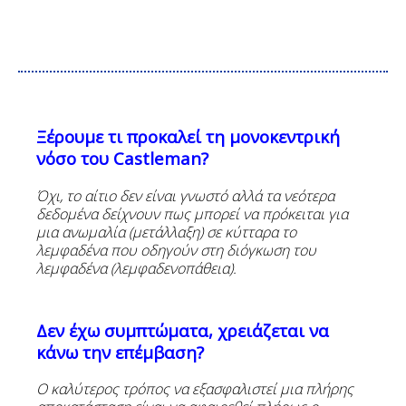
Ξέρουμε τι προκαλεί τη μονοκεντρική
νόσο του
Castleman
?
Όχι
,
το
αίτιο
δεν
είναι
γνωστό
αλλά
τα
νεότερα
δεδομένα
δείχνουν
πως
μπορεί
να
πρόκειται
για
μια
ανωμαλία
(
μετάλλαξη
)
σε
κύτταρα
το
λεμφαδένα
που
οδηγούν
στη
διόγκωση
του
λεμφαδένα
(
λεμφαδενοπάθεια).
Δεν έχω συμπτώματα, χρειάζεται να
κάνω την επέμβαση?
Ο καλύτερος τρόπος να
εξασφαλιστεί μια πλήρης