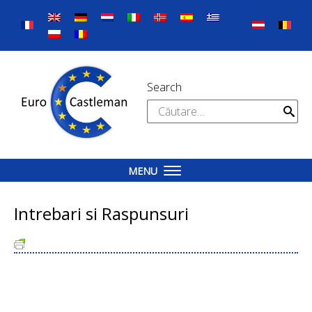
Skip
to
content
Search
Caută
după:
MENU
Intrebari si Raspunsuri