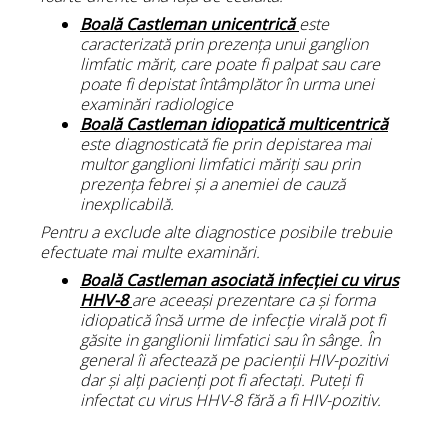
Boală Castleman unicentrică
este
caracterizată prin prezența unui ganglion
limfatic mărit, care poate fi palpat sau care
poate fi depistat întâmplător în urma unei
examinări radiologice
Boală Castleman idiopatică multicentrică
este diagnosticată fie prin depistarea mai
multor ganglioni limfatici măriți sau prin
prezența febrei și a anemiei de cauză
inexplicabilă.
Pentru a exclude alte diagnostice posibile trebuie
efectuate mai multe examinări.
Boală Castleman asociată infecției cu virus
HHV-8
are aceeași prezentare ca și forma
idiopatică însă urme de infecție virală pot fi
găsite in ganglionii limfatici sau în sânge. În
general îi afectează pe pacienții HIV-pozitivi
dar și alți pacienți pot fi afectați. Puteți fi
infectat cu virus HHV-8 fără a fi HIV-pozitiv.