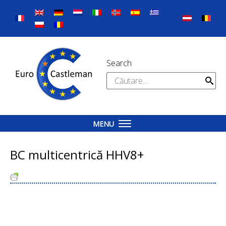
Skip
to
content
Search
Caută
după:
MENU
BC multicentrică HHV8+