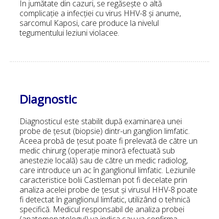
În jumătate din cazuri, se regăsește o altă
complicație a infecției cu virus HHV-8 și anume,
sarcomul Kaposi, care produce la nivelul
tegumentului leziuni violacee.
Diagnostic
Diagnosticul este stabilit după examinarea unei
probe de țesut (biopsie) dintr-un ganglion limfatic.
Aceea probă de țesut poate fi prelevată de către un
medic chirurg (operație minoră efectuată sub
anestezie locală) sau de către un medic radiolog,
care introduce un ac în ganglionul limfatic. Leziunile
caracteristice bolii Castleman pot fi decelate prin
analiza acelei probe de țesut și virusul HHV-8 poate
fi detectat în ganglionul limfatic, utilizând o tehnică
specifică. Medicul responsabil de analiza probei
(anatomopatologul) va indica sau va confirma