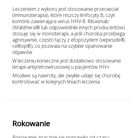
Leczeniem z wyboru jest stosowanie przeciwciał
(immunoterapia), które niszczy limfocyty B, czyli
komórki zawierające wirus HHV-8. Rituximab
(Mabthera® lub odpowiedniki innych producentów)
stosuje się w monoterapii, a jeśli choroba przebiega
agresywnie, często łączy z etopozydem (vepeside®,
celltop®), co pozwala na szybkie opanowanie
objawów.
W leczeniu konieczne jest dodatkowo stosowanie
terapii antyretrowirusowej u pacjentów HIV+.
Możliwe są nawroty, ale zwykle udaje się chorobę
kontrolować w kolejnych liniach leczenia.
Rokowanie
Rokowanie znacznie się poprawiło od czasu