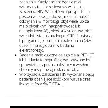
zapalenia. Każdy pacjent będzie miał
wykonany test przesiewowy w kieunku
zakażenia HIV. W niektórych przypadkach
postaci wielooogniskowej można znaleźć
odchylenia w morfologii: zbyt wiele lub za
mało płytek krwi (nadpłytkowość lub
małopłytkowość) , niedokrwistość, wysokie
wykładniki stanu zapalnego: CRP, ferrytyna,
hipergammaglobulinemia poliklonalna (zbyt
dużo immunoglobulin w badaniu
elektroforezy).
Badanie radiologiczne całego ciała: PET- CT
lub badania tomografii są wykonywane by
sprawdzić czy poza znalezionym węzłem
chłonnym są inne ogniska choroby.
W przypadku zakażenia HIV wykonane będą
badania oceniające ilość kopii wirusa oraz
liczbę limfocytów T CD4+.