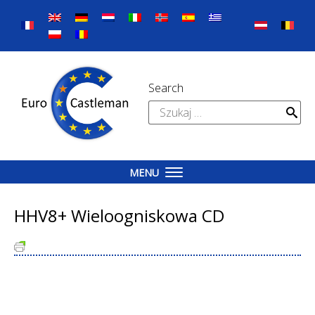
Skip
to
content
Search
Szukaj:
MENU
HHV8+ Wieloogniskowa CD