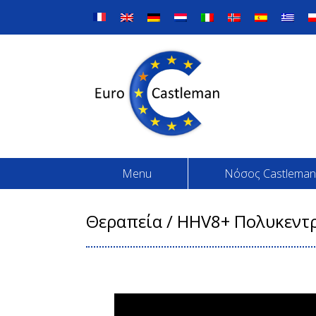
Skip
to
content
Menu
Νόσος Castleman
Θεραπεία / HHV8+ Πολυκεντ