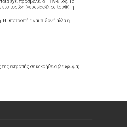
οία έχει προσβάλει ο HHV-8 ιός. Το
 ετοποσίδη (vepeside®, celltop®), η
η. Η υποτροπή είναι πιθανή αλλά η
 της εκτροπής σε κακοήθεια (λέμφωμα)