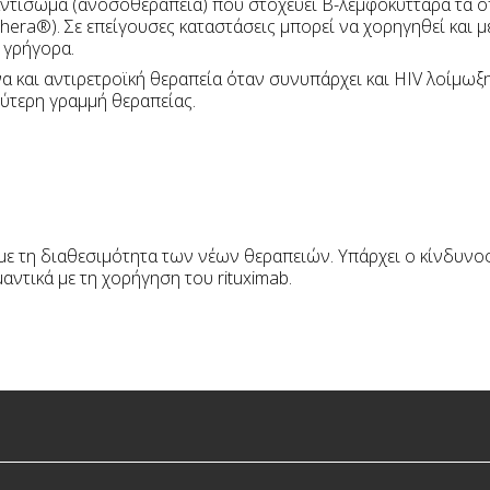
αντίσωμα (ανοσοθεραπεία) που στοχεύει Β-λεμφοκύτταρα τα οπ
hera®). Σε επείγουσες καταστάσεις μπορεί να χορηγηθεί και με
 γρήγορα.
α και αντιρετροϊκή θεραπεία όταν συνυπάρχει και HIV λοίμωξ
ύτερη γραμμή θεραπείας.
με τη διαθεσιμότητα των νέων θεραπειών. Υπάρχει ο κίνδυνος
αντικά με τη χορήγηση του rituximab.