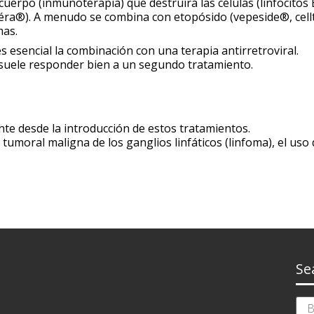
icuerpo (inmunoterapia) que destruirá las células (linfocitos
théra®). A menudo se combina con etopósido (vepeside®, cel
mas.
s esencial la combinación con una terapia antirretroviral.
 suele responder bien a un segundo tratamiento.
te desde la introducción de estos tratamientos.
tumoral maligna de los ganglios linfáticos (linfoma), el uso
Se
Busc