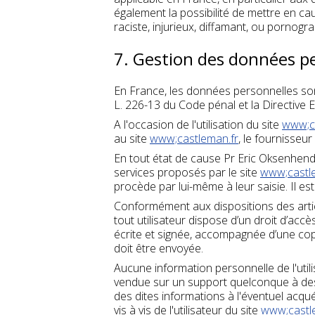
également la possibilité de mettre en ca
raciste, injurieux, diffamant, ou pornogra
7. Gestion des données p
En France, les données personnelles sont
L. 226-13 du Code pénal et la Directive
A l'occasion de l'utilisation du site
www;c
au site
www;castleman.fr
, le fournisseur
En tout état de cause Pr Eric Oksenhendle
services proposés par le site
www;castl
procède par lui-même à leur saisie. Il est 
Conformément aux dispositions des articles
tout utilisateur dispose d’un droit d’ac
écrite et signée, accompagnée d’une copie 
doit être envoyée.
Aucune information personnelle de l'util
vendue sur un support quelconque à des t
des dites informations à l'éventuel acqu
vis à vis de l'utilisateur du site
www;castl