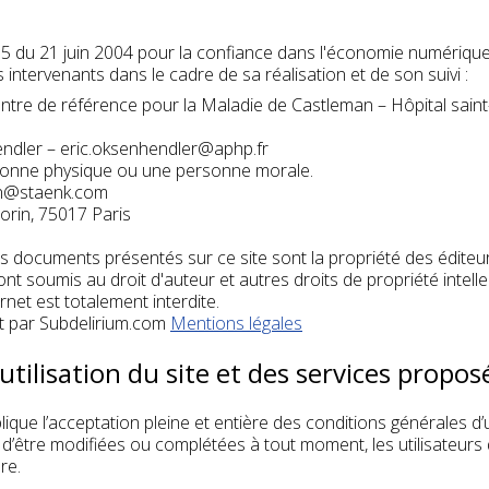
575 du 21 juin 2004 pour la confiance dans l'économie numérique, 
ts intervenants dans le cadre de sa réalisation et de son suivi :
ntre de référence pour la Maladie de Castleman – Hôpital saint
endler – eric.oksenhendler@aphp.fr
rsonne physique ou une personne morale.
n@staenk.com
orin, 75017 Paris
es documents présentés sur ce site sont la propriété des éditeur
ont soumis au droit d'auteur et autres droits de propriété intellect
net est totalement interdite.
rt par Subdelirium.com
Mentions légales
utilisation du site et des services propos
lique l’acceptation pleine et entière des conditions générales d’u
s d’être modifiées ou complétées à tout moment, les utilisateurs
re.