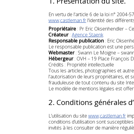
1. Présentation du site.
En vertu de l'article 6 de la loi n° 2004-
www;castleman.fr
l'identité des différen
Propriétaire
: Pr Eric Oksenhendler – Ce
Créateur
:
Agence Staenk
Responsable publication
: Eric Oksenh
Le responsable publication est une pe
Webmaster
: Swann Le Moigne – swan
Hébergeur
: OVH – 19 Place François D
Crédits : Propriété intellectuelle
Tous les articles, photographies et autr
l'autorisation de leurs propriétaires, et s
frauduleuse de tout contenu du site Inter
Le modèle de mentions légales est offe
2. Conditions générales d’
L’utilisation du site
www;castleman.fr
imp
conditions d’utilisation sont susceptible
invités à les consulter de manière réguliè