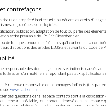
e et contrefaçons.
 droits de propriété intellectuelle ou détient les droits d’usage
smes, logo, icônes, sons, logiciels.
fication, publication, adaptation de tout ou partie des éléments 
isation écrite préalable de : Pr Eric Oksenhendler.
e ou de l’un quelconque des éléments qu’il contient sera consid
ux dispositions des articles L.335-2 et suivants du Code de Pro
bilité.
e responsable des dommages directs et indirects causés au matéri
e l’utilisation d’un matériel ne répondant pas aux spécifications i
nt être tenue responsable des dommages indirects (tels par e
du site
www;castleman.fr
.
oser des questions dans l’espace contact) sont à la disposition 
 en demeure préalable, tout contenu déposé dans cet espace qui 
 dispositions relatives à la protection des données. Le cas éché