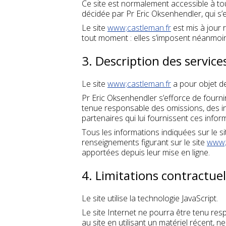
Ce site est normalement accessible à to
décidée par Pr Eric Oksenhendler, qui s’
Le site
www;castleman.fr
est mis à jour 
tout moment : elles s’imposent néanmoins 
3. Description des service
Le site
www;castleman.fr
a pour objet de
Pr Eric Oksenhendler s’efforce de fournir
tenue responsable des omissions, des inex
partenaires qui lui fournissent ces infor
Tous les informations indiquées sur le s
renseignements figurant sur le site
www;
apportées depuis leur mise en ligne.
4. Limitations contractue
Le site utilise la technologie JavaScript.
Le site Internet ne pourra être tenu respo
au site en utilisant un matériel récent, 