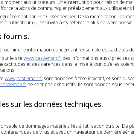
ut moment aux utilisateurs. Une interruption pour raison de ma
efforcera alors de communiquer préalablement aux utilisateurs le
régulièrement par Eric Oksenhendler. De la même façon, les men
à l’utilisateur qui est invité à s’y référer le plus souvent possi
s fournis.
 fournir une information concernant l’ensemble des activités de 
 sur le site
www;castleman.fr
des informations aussi précises qu
actitudes et des carences dans la mise à jour, qu’elles soient d
mations.
ite
www;castleman.fr
sont données à titre indicatif, et sont suscep
castleman.fr
ne sont pas exhaustifs. Ils sont donnés sous rése
lles sur les données techniques.
nsable de dommages matériels liés à l’utilisation du site. De plu
ne contenant pas de virus et avec un navigateur de dernière géné