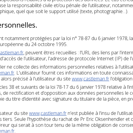
use la responsabilité civile et/ou pénale de l’utilisateur, nota
phique, quel que soit le support utilisé (texte, photographie…).
ersonnelles.
 notamment protégées par la loi n° 78-87 du 6 janvier 1978, la l
 Européenne du 24 octobre 1995.
astleman.fr
, peuvent êtres recueillies : l'URL des liens par l'inte
 d'accès de l'utilisateur, l'adresse de protocole Internet (IP) de l'u
r ne collecte des informations personnelles relatives à l'utilis
eman.fr
. L'utilisateur fournit ces informations en toute connais
alors précisé à l'utilisateur du site
www;castleman.fr
l’obligatio
 38 et suivants de la loi 78-17 du 6 janvier 1978 relative à l’inf
cès, de rectification et d’opposition aux données personnelles l
du titre d’identité avec signature du titulaire de la pièce, en p
isateur du site
www;castleman.fr
n'est publiée à l'insu de l'utili
iers. Seule l'hypothèse du rachat de Pr Eric Oksenhendler et d
éreur qui serait à son tour tenu de la même obligation de cons
eman.fr
.