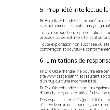
5. Propriété intellectuell
Pr Eric Oksenhendler est propriétaire des
site, notamment les textes, images, graphi
Toute reproduction, représentation, modi
procédé utilisé, est interdite, sauf autor
Toute exploitation non autorisée du sit
contrefaçon et poursuivie conformément a
6. Limitations de responsa
Pr Eric Oksenhendler ne pourra être tenu
site www;castleman.fr, et résultant soit d
d’un bug ou d’une incompatibilité.
Pr Eric Oksenhendler ne pourra égaleme
d’une chance) consécutifs à l’utilisation 
Des espaces interactifs (possibilité de p
réserve le droit de supprimer, sans mise
applicable en France, en particulier aux