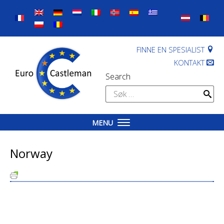
Skip
to
content
FINNE EN SPESIALIST
KONTAKT
Search
Søk
etter:
MENU
Norway