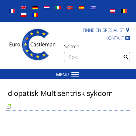
Skip
to
content
FINNE EN SPESIALIST
KONTAKT
Search
Søk
etter:
MENU
Idiopatisk Multisentrisk sykdom