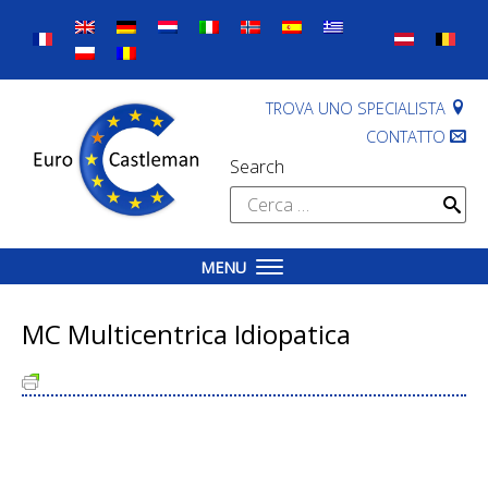
Skip
to
content
TROVA UNO SPECIALISTA
CONTATTO
Search
Ricerca
per:
MENU
MC Multicentrica Idiopatica