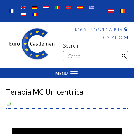
Skip
to
content
TROVA UNO SPECIALISTA
CONTATTO
Search
Ricerca
per:
MENU
Terapia MC Unicentrica