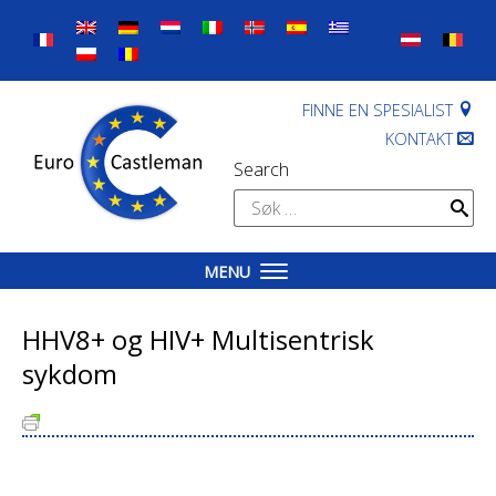
Skip
to
content
FINNE EN SPESIALIST
KONTAKT
Search
Søk
etter:
MENU
HHV8+ og HIV+ Multisentrisk
sykdom