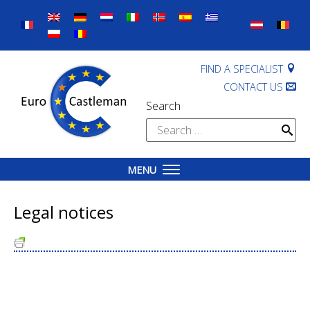
Skip
to
content
FIND A SPECIALIST
CONTACT US
Search
Search
for:
MENU
Legal notices