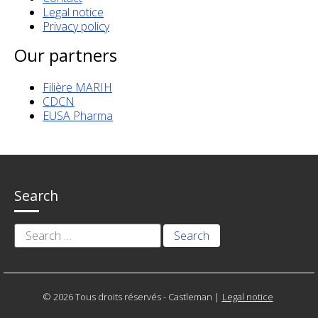
Legal notice
Privacy policy
Our partners
Filière MARIH
CDCN
EUSA Pharma
Search
Search
for:
© 2026 Tous droits réservés - Castleman
|
Legal notice