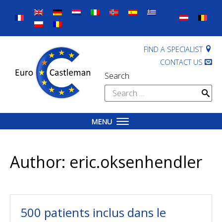
Skip
to
content
FIND A SPECIALIST
CONTACT US
Search
Search
for:
MENU
Author:
eric.oksenhendler
500 patients inclus dans le